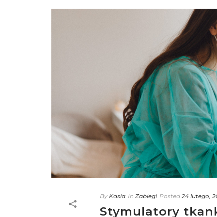
By
Kasia
In
Zabiegi
Posted
24 lutego, 
Stymulatory tkan