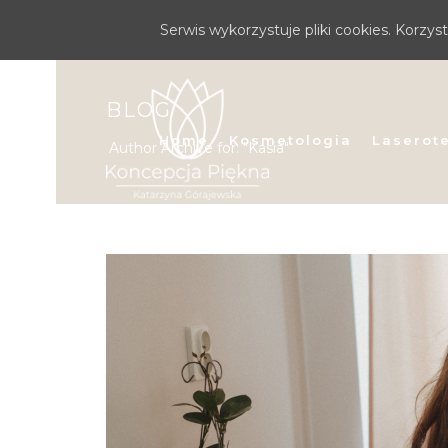
Serwis wykorzystuje pliki cookies. Korzy
BLOG
Home
Kosmetologia
Laserot
Author Archive for: "Kasia"