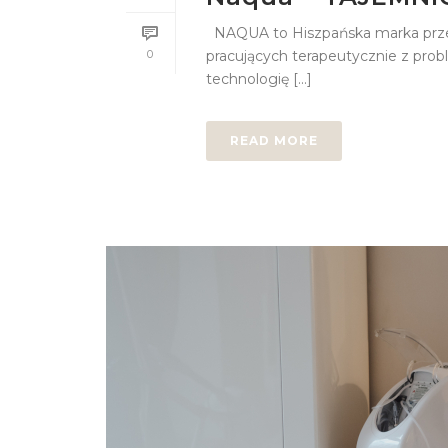
NAQUA to Hiszpańska marka przez
0
pracujących terapeutycznie z prob
technologię [...]
READ MORE