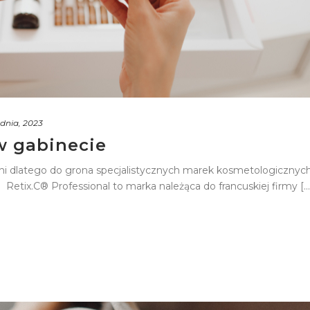
dnia, 2023
w gabinecie
łni dlatego do grona specjalistycznych marek kosmetologicznyc
Retix.C® Professional to marka należąca do francuskiej firmy [...