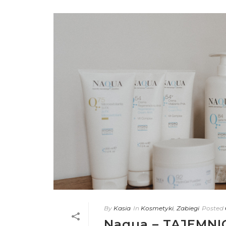
By
Kasia
In
Kosmetyki
,
Zabiegi
Posted
Naqua – TAJEMN