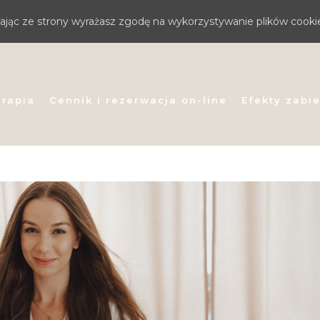
stając ze strony wyrażasz zgodę na wykorzystywanie plików cooki
erapia
Cennik i rezerwacja on-line
Efekty zabi