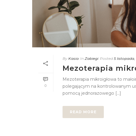
By
Kasia
In
Zabiegi
Posted
5 listopada,
Mezoterapia mikr
Mezoterapia mikroigłowa to małoi
0
polegającym na kontrolowanym us
pomocą jednorazowego [...]
READ MORE