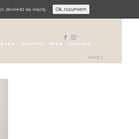
es.
dowiedz się więcej.
Ok, rozumiem
egowe
Voucher
Blog
Kontakt
HOME
/