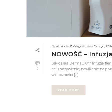
By
Kasia
In
Zabiegi
Posted
5 maja, 202
NOWOŚĆ – Infuzj
Jak działa DermaOXY? Infuzja tle
0
celu odżywienie, nawilżenie na po
widoczności [...]
READ MORE