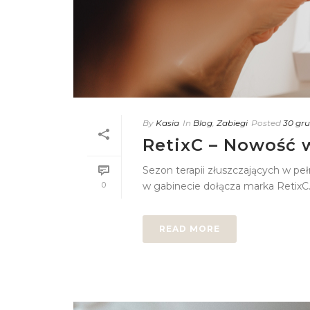
By
Kasia
In
Blog
,
Zabiegi
Posted
30 gru
RetixC – Nowość 
Sezon terapii złuszczających w pe
0
w gabinecie dołącza marka RetixC. 
READ MORE