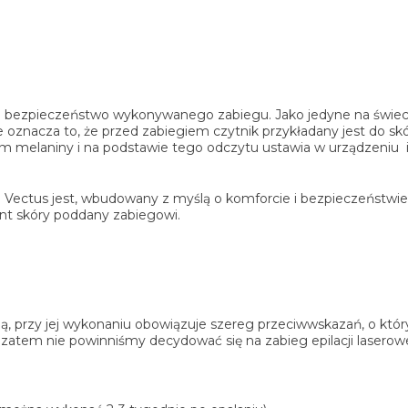
 bezpieczeństwo wykonywanego zabiegu. Jako jedyne na świecie
 oznacza to, że przed zabiegiem czytnik przykładany jest do sk
iom melaniny i na podstawie tego odczytu ustawia w urządzeniu
Vectus jest, wbudowany z myślą o komforcie i bezpieczeństwi
ent skóry poddany zabiegowi.
ą, przy jej wykonaniu obowiązuje szereg przeciwwskazań, o który
zatem nie powinniśmy decydować się na zabieg epilacji laserow