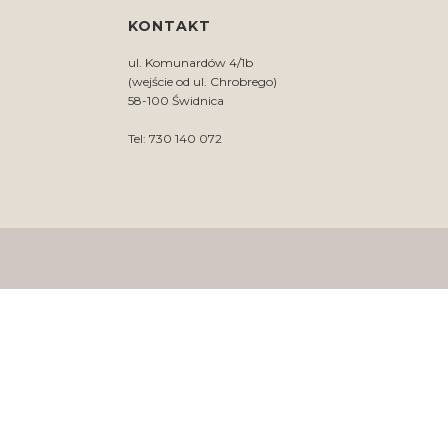
KONTAKT
ul. Komunardów 4/1b
(wejście od ul. Chrobrego)
58-100 Świdnica
Tel: 730 140 072