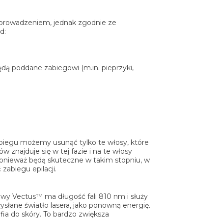
eprowadzeniem, jednak zgodnie ze
d:
ędą poddane zabiegowi (m.in. pieprzyki,
biegu możemy usunąć tylko te włosy, które
 znajduje się w tej fazie i na te włosy
ponieważ będą skuteczne w takim stopniu, w
abiegu epilacji.
owy Vectus™ ma długość fali 810 nm i służy
łane światło lasera, jako ponowną energię.
ia do skóry. To bardzo zwiększa