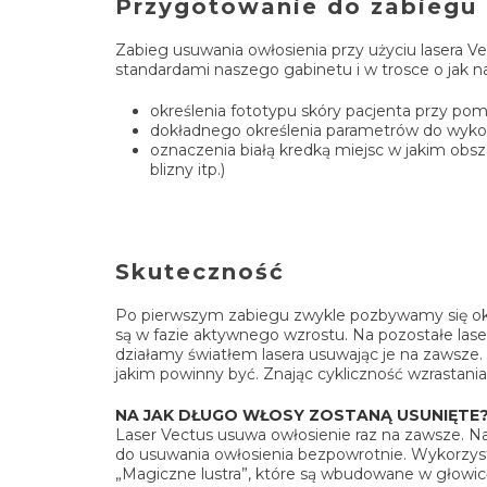
Przygotowanie do zabiegu
Zabieg usuwania owłosienia przy użyciu lasera
standardami naszego gabinetu i w trosce o jak n
określenia fototypu skóry pacjenta przy pom
dokładnego określenia parametrów do wykona
oznaczenia białą kredką miejsc w jakim obsz
blizny itp.)
Skuteczność
Po pierwszym zabiegu zwykle pozbywamy się ok 
są w fazie aktywnego wzrostu. Na pozostałe laser
działamy światłem lasera usuwając je na zawsze
jakim powinny być. Znając cykliczność wzrastan
NA JAK DŁUGO WŁOSY ZOSTANĄ USUNIĘTE
Laser Vectus usuwa owłosienie raz na zawsze. Na
do usuwania owłosienia bezpowrotnie. Wykorzyst
„Magiczne lustra”, które są wbudowane w głowicę