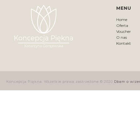
MENU
Home
Oferta
Voucher
O nas
Kontakt
Koncepcja Piękna. Wszelkie prawa zastrzeżone © 2020
Dbam o wize