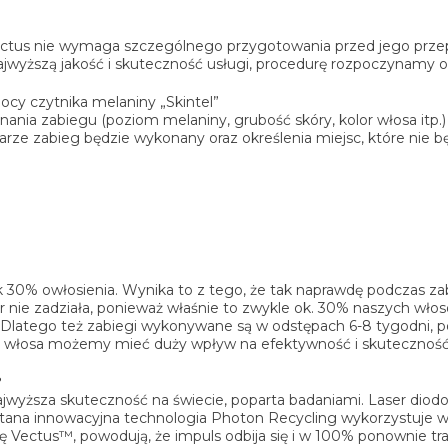
 Vectus nie wymaga szczególnego przygotowania przed jego prz
ajwyższą jakość i skuteczność usługi, procedurę rozpoczynamy o
ocy czytnika melaniny „Skintel”
nia zabiegu (poziom melaniny, grubość skóry, kolor włosa itp.)
arze zabieg będzie wykonany oraz określenia miejsc, które nie b
30% owłosienia. Wynika to z tego, że tak naprawdę podczas za
 nie zadziała, ponieważ właśnie to zwykle ok. 30% naszych włosów
. Dlatego też zabiegi wykonywane są w odstępach 6-8 tygodni, 
ia włosa możemy mieć duży wpływ na efektywność i skuteczność z
?
jwyższa skuteczność na świecie, poparta badaniami. Laser diod
ana innowacyjna technologia Photon Recycling wykorzystuje wys
 Vectus™, powodują, że impuls odbija się i w 100% ponownie traf