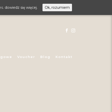
es.
dowiedz się więcej.
Ok, rozumiem
egowe
Voucher
Blog
Kontakt