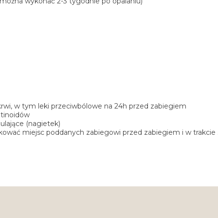
g można wykonać 2-3 tygodnie po opalaniu)
krwi, w tym leki przeciwbólowe na 24h przed zabiegiem
etinoidów
zulające (nagietek)
skować miejsc poddanych zabiegowi przed zabiegiem i w trakcie s