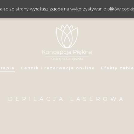
stając ze strony wyrażasz zgodę na wykorzystywanie plików cooki
erapia
Cennik i rezerwacja on-line
Efekty zabi
DEPILACJA LASEROWA