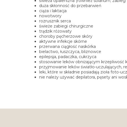
świeża opalenizna (również solarium; zabie
duża skłonność do przebarwień
ciąża i laktacja
nowotwory
rozrusznik serca
świeże zabiegi chirurgiczne
trądzik różowaty
choroby pęcherzowe skóry
aktywne infekcje skórne
przerwana ciągłość naskórka
bielactwo, łuszczyca, bliznowce
epilepsja, padaczka, cukrzyca
stosowanie leków obniżającym krzepliwość 
przyjmowanie leków światło-uczulających, r
leki, które w składnie posiadają zioła foto-uc
nie należy używać depilatora, pęsety ani wo