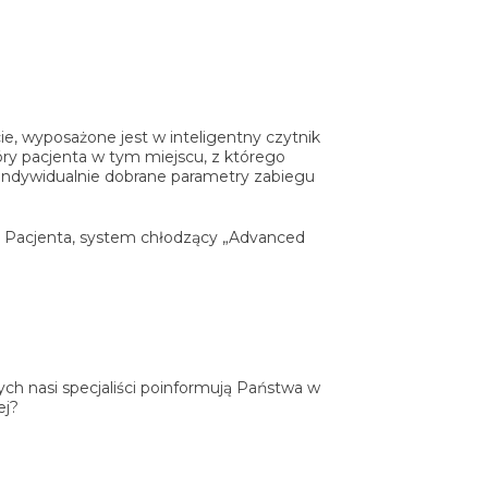
, wyposażone jest w inteligentny czytnik
óry pacjenta w tym miejscu, z którego
 indywidualnie dobrane parametry zabiegu
e Pacjenta, system chłodzący „Advanced
ch nasi specjaliści poinformują Państwa w
ej?