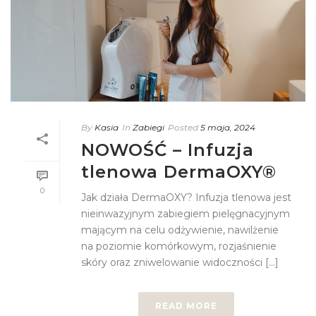
By
Kasia
In
Zabiegi
Posted
5 maja, 2024
NOWOŚĆ – Infuzja
tlenowa DermaOXY®
0
Jak działa DermaOXY? Infuzja tlenowa jest
nieinwazyjnym zabiegiem pielęgnacyjnym
mającym na celu odżywienie, nawilżenie
na poziomie komórkowym, rozjaśnienie
skóry oraz zniwelowanie widoczności [...]
READ MORE