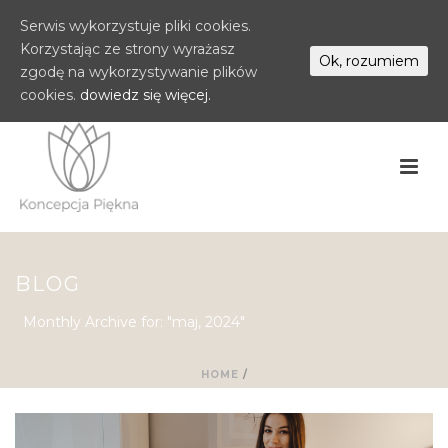
Serwis wykorzystuje pliki cookies.
Korzystając ze strony wyrażasz
Ok, rozumiem
zgodę na wykorzystywanie plików
cookies.
dowiedz się więcej.
BLOG
Monthly Archive for: "maj, 2024"
HOME
/