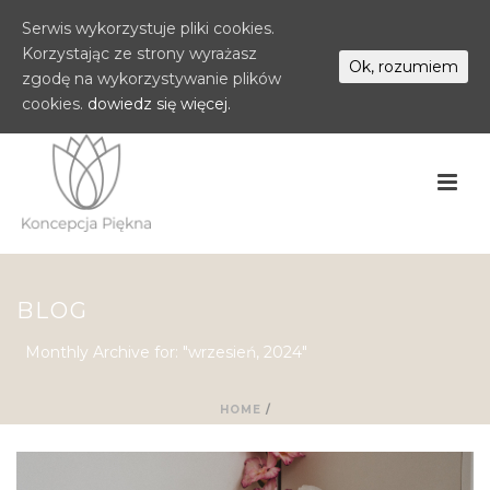
Serwis wykorzystuje pliki cookies.
Korzystając ze strony wyrażasz
Ok, rozumiem
zgodę na wykorzystywanie plików
cookies.
dowiedz się więcej.
BLOG
Monthly Archive for: "wrzesień, 2024"
HOME
/