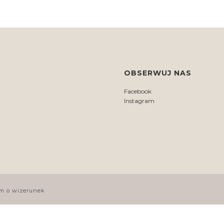
OBSERWUJ NAS
Facebook
Instagram
m o wizerunek