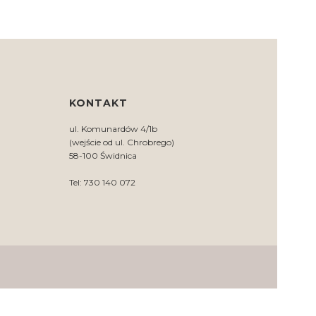
KONTAKT
ul. Komunardów 4/1b
(wejście od ul. Chrobrego)
58-100 Świdnica
Tel: 730 140 072