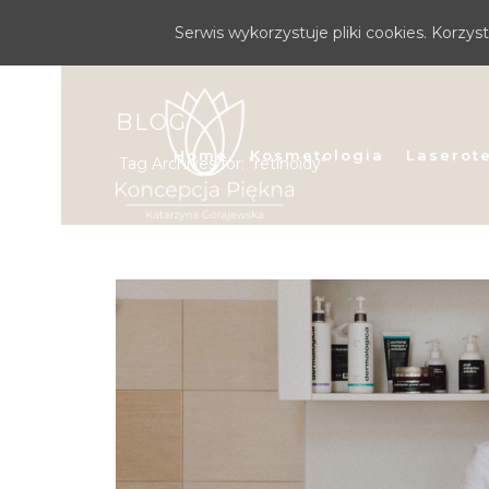
Serwis wykorzystuje pliki cookies. Korzy
BLOG
Home
Kosmetologia
Laserot
Tag Archives for: "retinoidy"