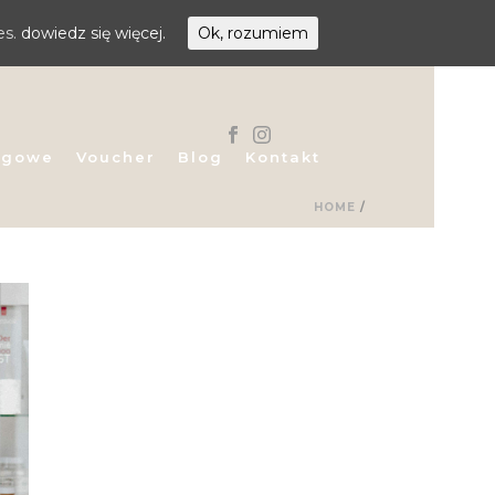
es.
dowiedz się więcej.
Ok, rozumiem
egowe
Voucher
Blog
Kontakt
HOME
/