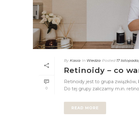
By
Kasia
In
Wiedza
Posted
17 listopada
Retinoidy – co wa
Retinoidy jest to grupa związków,
0
Do tej grupy zaliczamy m.in. retinol
READ MORE