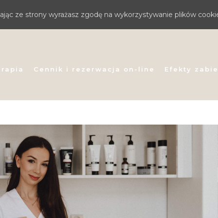
stając ze strony wyrażasz zgodę na wykorzystywanie plików cooki
erapia
Cennik i rezerwacja on-line
Efekty zabi