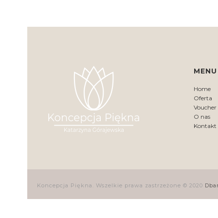
MENU
Home
Oferta
Voucher
O nas
Kontakt
Koncepcja Piękna. Wszelkie prawa zastrzeżone © 2020
Dba