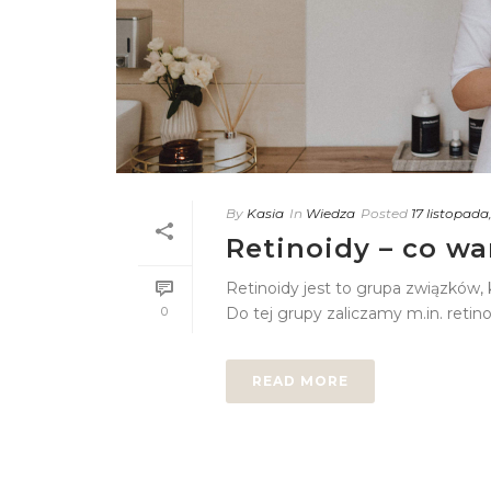
By
Kasia
In
Wiedza
Posted
17 listopada
Retinoidy – co wa
Retinoidy jest to grupa związków,
0
Do tej grupy zaliczamy m.in. retinol
READ MORE