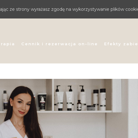
stając ze strony wyrażasz zgodę na wykorzystywanie plików cooki
erapia
Cennik i rezerwacja on-line
Efekty zabi