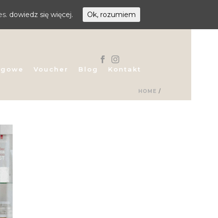
es.
dowiedz się więcej.
Ok, rozumiem
egowe
Voucher
Blog
Kontakt
HOME
/