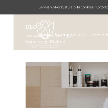
Serwis wykorzystuje pliki cookies. Korzy
BLOG
Home
Kosmetologia
Laserot
Tag Archives for: "anti-aging"