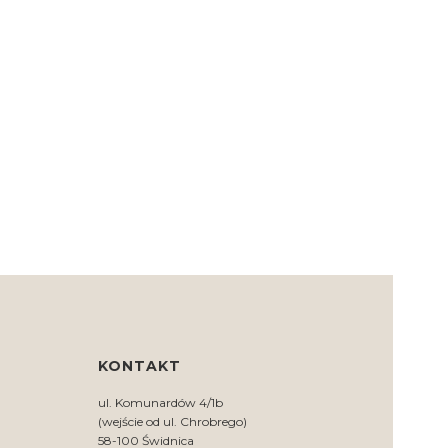
KONTAKT
ul. Komunardów 4/1b
(wejście od ul. Chrobrego)
58-100 Świdnica