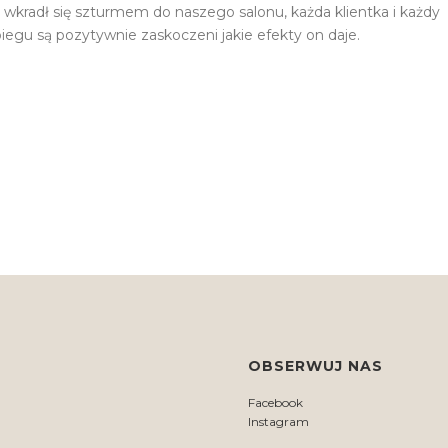
kradł się szturmem do naszego salonu, każda klientka i każdy
abiegu są pozytywnie zaskoczeni jakie efekty on daje.
OBSERWUJ NAS
Facebook
Instagram