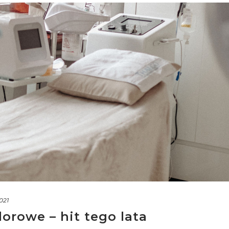
021
orowe – hit tego lata