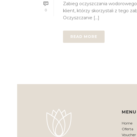
Zabieg oczyszczania wodorowego w
0
klient, którzy skorzystali z tego z
Oczyszczanie [...]
READ MORE
MENU
Home
Oferta
Voucher