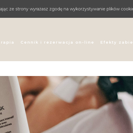
stając ze strony wyrażasz zgodę na wykorzystywanie plików cooki
erapia
Cennik i rezerwacja on-line
Efekty zabi