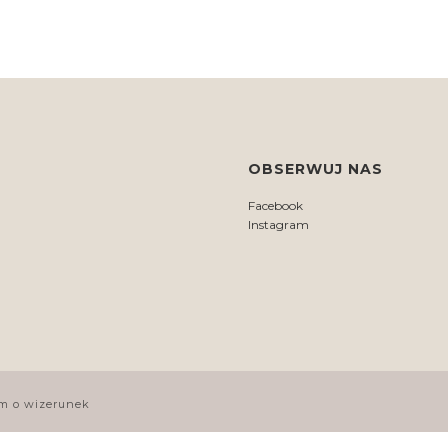
OBSERWUJ NAS
Facebook
Instagram
m o wizerunek