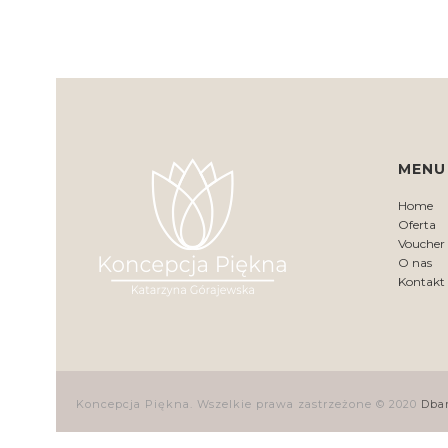
MENU
Home
Oferta
Voucher
O nas
Kontakt
Koncepcja Piękna. Wszelkie prawa zastrzeżone © 2020
Dba