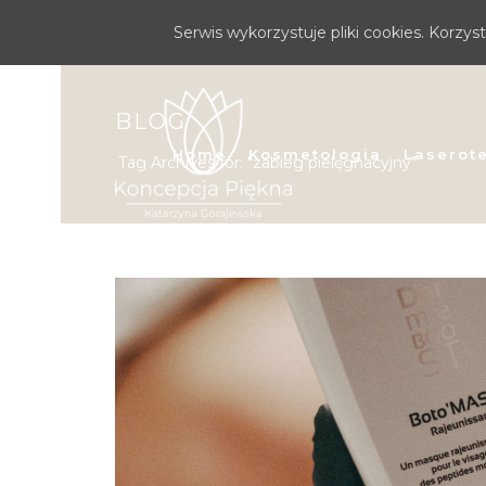
Serwis wykorzystuje pliki cookies. Korzy
BLOG
Home
Kosmetologia
Laserot
Tag Archives for: "zabieg pielęgnacyjny"