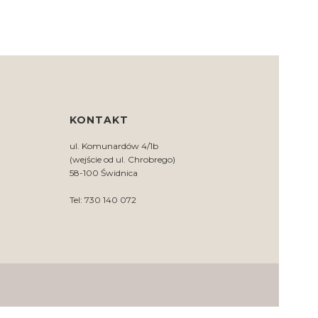
KONTAKT
ul. Komunardów 4/1b
(wejście od ul. Chrobrego)
58-100 Świdnica
Tel: 730 140 072