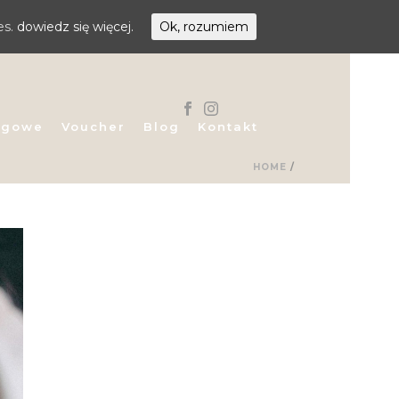
es.
dowiedz się więcej.
Ok, rozumiem
egowe
Voucher
Blog
Kontakt
HOME
/