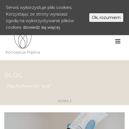
Serwis wykorzystuje pliki cookies.
Korzystając ze strony wyrażasz
Ok, rozumiem
zgodę na wykorzystywanie plików
cookies.
dowiedz się więcej.
BLOG
Tag Archives for: "pca"
HOME
/