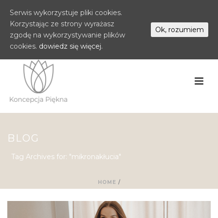
Serwis wykorzystuje pliki cookies.
Korzystając ze strony wyrażasz
Ok, rozumiem
zgodę na wykorzystywanie plików
cookies.
dowiedz się więcej.
BLOG
Tag Archives for: "mikronakłucia"
HOME
/