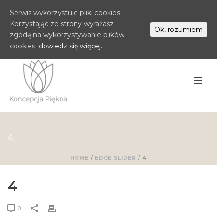
Serwis wykorzystuje pliki cookies.
Korzystając ze strony wyrażasz
Ok, rozumiem
zgodę na wykorzystywanie plików
cookies.
dowiedz się więcej.
4
HOME
/
EDGE SLIDER
/ 4
4
0