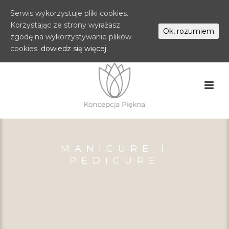
Serwis wykorzystuje pliki cookies.
Korzystając ze strony wyrażasz
Ok, rozumiem
zgodę na wykorzystywanie plików
cookies.
dowiedz się więcej.
MANICURE I
PEDICURE