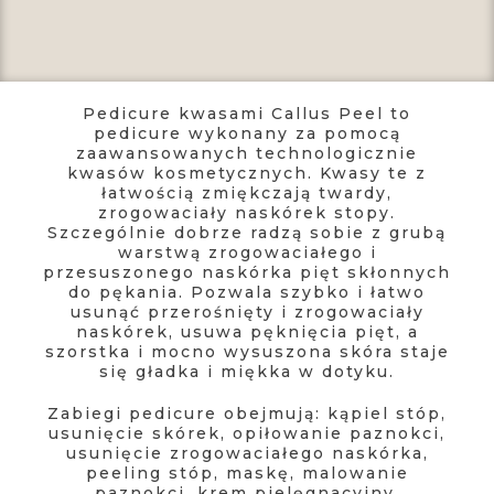
Pedicure kwasami Callus Peel to
pedicure wykonany za pomocą
zaawansowanych technologicznie
kwasów kosmetycznych. Kwasy te z
łatwością zmiękczają twardy,
zrogowaciały naskórek stopy.
Szczególnie dobrze radzą sobie z grubą
warstwą zrogowaciałego i
przesuszonego naskórka pięt skłonnych
do pękania. Pozwala szybko i łatwo
usunąć przerośnięty i zrogowaciały
naskórek, usuwa pęknięcia pięt, a
szorstka i mocno wysuszona skóra staje
się gładka i miękka w dotyku.
Zabiegi pedicure obejmują: kąpiel stóp,
usunięcie skórek, opiłowanie paznokci,
usunięcie zrogowaciałego naskórka,
peeling stóp, maskę, malowanie
paznokci, krem pielęgnacyjny.