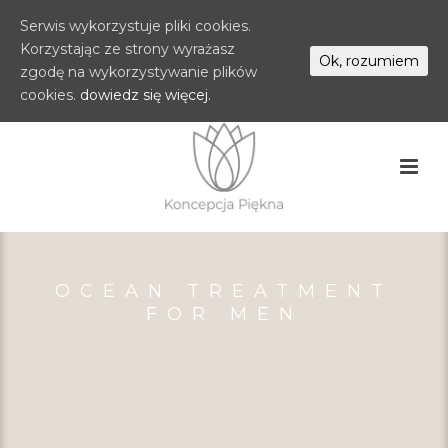
Serwis wykorzystuje pliki cookies.
Korzystając ze strony wyrażasz
Ok, rozumiem
zgodę na wykorzystywanie plików
cookies.
dowiedz się więcej.
OCEAN TREATMENT
FOR MEN