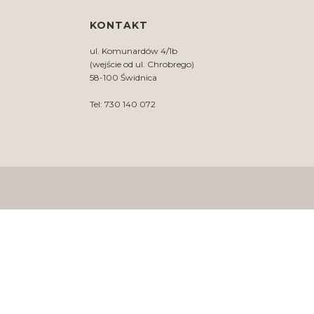
KONTAKT
ul. Komunardów 4/1b
(wejście od ul. Chrobrego)
58-100 Świdnica
Tel: 730 140 072