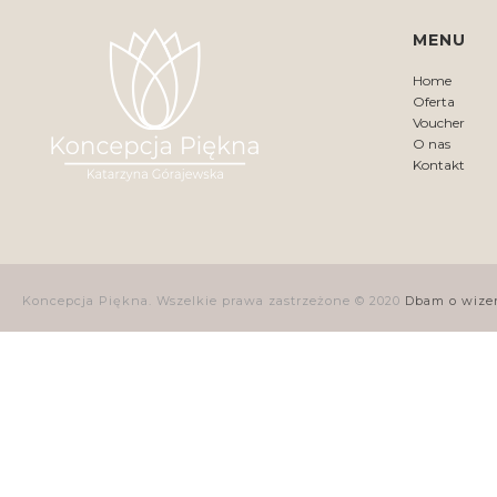
MENU
Home
Oferta
Voucher
O nas
Kontakt
Koncepcja Piękna. Wszelkie prawa zastrzeżone © 2020
Dbam o wize