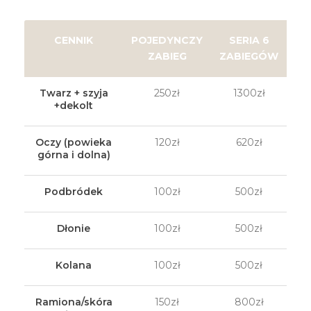
CENNIK
POJEDYNCZY
SERIA 6
S
ZABIEG
ZABIEGÓW
ZA
Twarz + szyja
250zł
1300zł
+dekolt
Oczy (powieka
120zł
620zł
górna i dolna)
Podbródek
100zł
500zł
Dłonie
100zł
500zł
Kolana
100zł
500zł
Ramiona/skóra
150zł
800zł