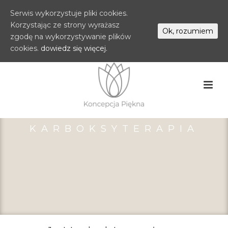
Serwis wykorzystuje pliki cookies.
Korzystając ze strony wyrażasz
Ok, rozumiem
zgodę na wykorzystywanie plików
cookies.
dowiedz się więcej.
KARBOKSYTERAPIA