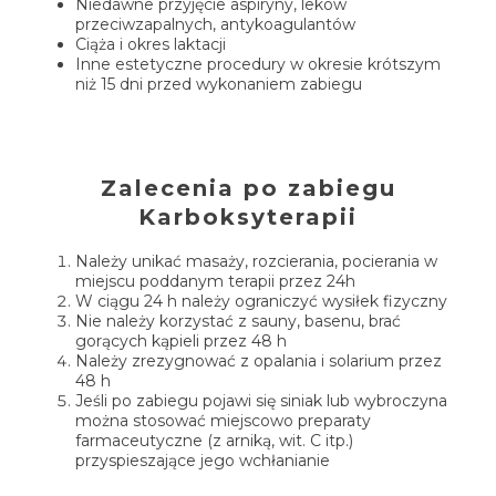
Niedawne przyjęcie aspiryny, leków
przeciwzapalnych, antykoagulantów
Ciąża i okres laktacji
Inne estetyczne procedury w okresie krótszym
niż 15 dni przed wykonaniem zabiegu
Zalecenia po zabiegu
Karboksyterapii
Należy unikać masaży, rozcierania, pocierania w
miejscu poddanym terapii przez 24h
W ciągu 24 h należy ograniczyć wysiłek fizyczny
Nie należy korzystać z sauny, basenu, brać
gorących kąpieli przez 48 h
Należy zrezygnować z opalania i solarium przez
48 h
Jeśli po zabiegu pojawi się siniak lub wybroczyna
można stosować miejscowo preparaty
farmaceutyczne (z arniką, wit. C itp.)
przyspieszające jego wchłanianie